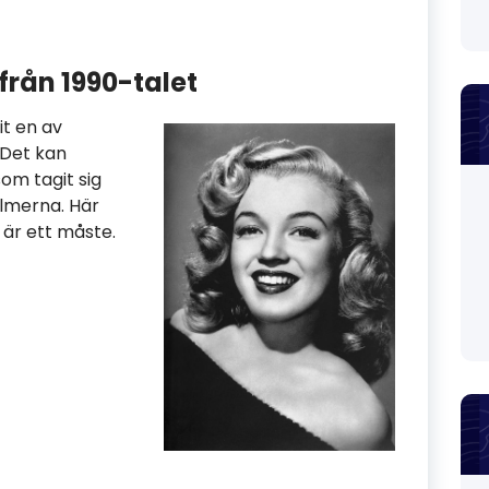
rån 1990-talet
t en av
 Det kan
om tagit sig
ilmerna. Här
är ett måste.