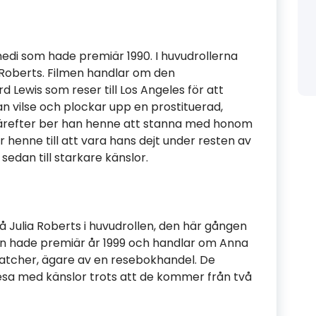
di som hade premiär 1990. I huvudrollerna
 Roberts. Filmen handlar om den
Lewis som reser till Los Angeles för att
an vilse och plockar upp en prostituerad,
 Därefter ber han henne att stanna med honom
tar henne till att vara hans dejt under resten av
sedan till starkare känslor.
Julia Roberts i huvudrollen, den här gången
n hade premiär år 1999 och handlar om Anna
Thatcher, ägare av en resebokhandel. De
resa med känslor trots att de kommer från två