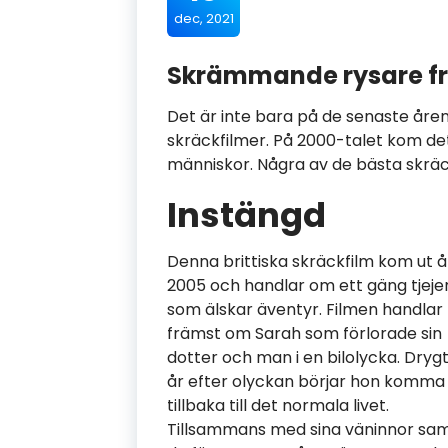
dec, 2021
Skrämmande rysare fr
Det är inte bara på de senaste åre
skräckfilmer. På 2000-talet kom det 
människor. Några av de bästa skrä
Instängd
Denna brittiska skräckfilm kom ut å
2005 och handlar om ett gäng tjeje
som älskar äventyr. Filmen handlar
främst om Sarah som förlorade sin
dotter och man i en bilolycka. Drygt
år efter olyckan börjar hon komma
tillbaka till det normala livet.
Tillsammans med sina väninnor sa