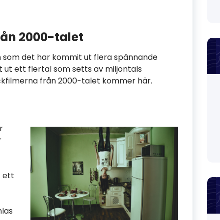
ån 2000-talet
n som det har kommit ut flera spännande
ut ett flertal som setts av miljontals
ckfilmerna från 2000-talet kommer här.
r
r
 ett
mlas