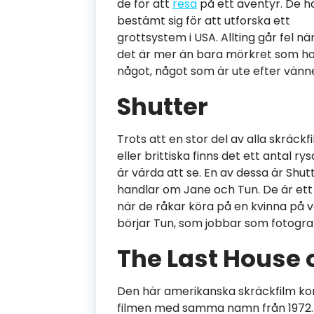
de för att
resa
på ett äventyr. De h
bestämt sig för att utforska ett
grottsystem i USA. Allting går fel 
det är mer än bara mörkret som ho
något, något som är ute efter vänn
Shutter
Trots att en stor del av alla skräck
eller brittiska finns det ett antal 
är värda att se. En av dessa är Shut
handlar om Jane och Tun. De är ett
när de råkar köra på en kvinna på 
börjar Tun, som jobbar som fotograf,
The Last House o
Den här amerikanska skräckfilm kom
filmen med samma namn från 1972. 