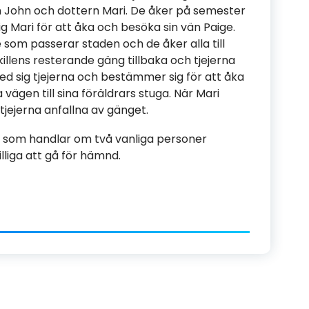
ohn och dottern Mari. De åker på semester
g Mari för att åka och besöka sin vän Paige.
e som passerar staden och de åker alla till
llens resterande gäng tillbaka och tjejerna
med sig tjejerna och bestämmer sig för att åka
a vägen till sina föräldrars stuga. När Mari
 tjejerna anfallna av gänget.
lm som handlar om två vanliga personer
illiga att gå för hämnd.